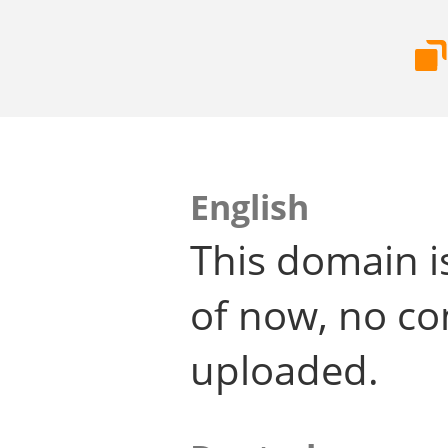
English
This domain i
of now, no co
uploaded.