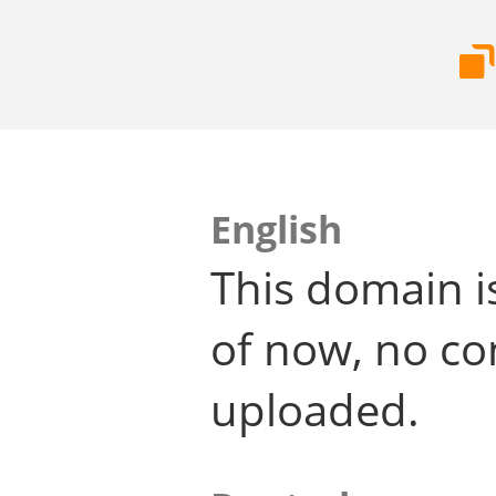
English
This domain i
of now, no co
uploaded.