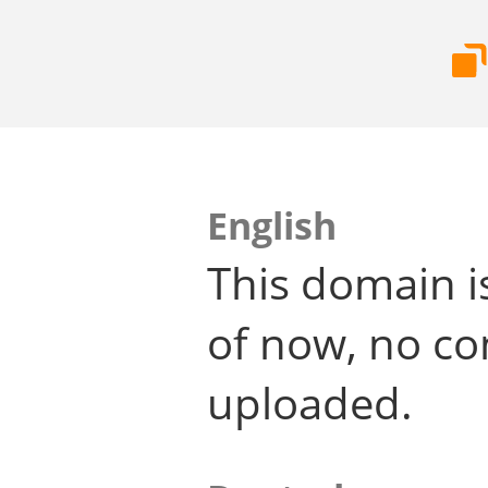
English
This domain i
of now, no co
uploaded.