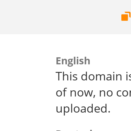
English
This domain i
of now, no co
uploaded.