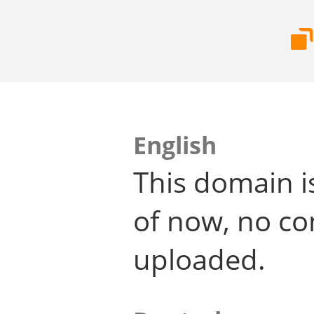
English
This domain i
of now, no co
uploaded.