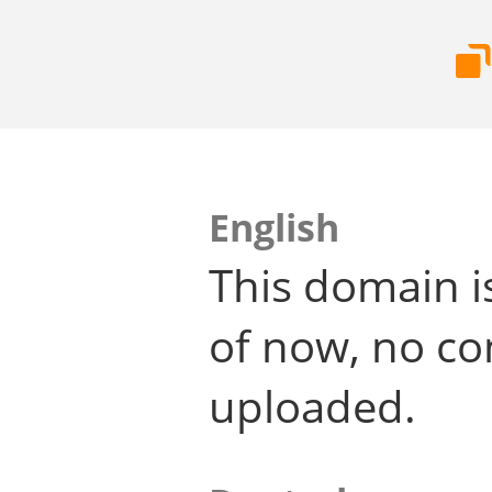
English
This domain i
of now, no co
uploaded.