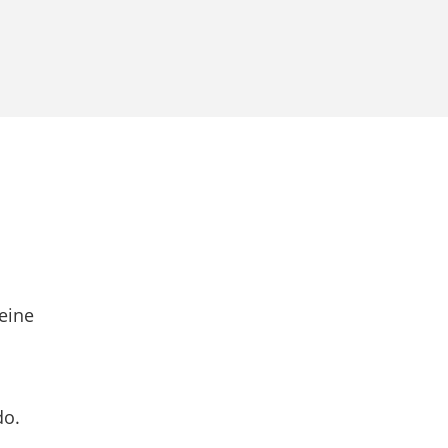
eine
do.