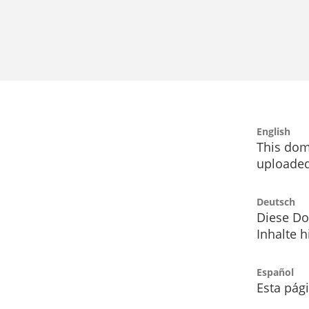
English
This dom
uploaded
Deutsch
Diese Do
Inhalte h
Español
Esta pág