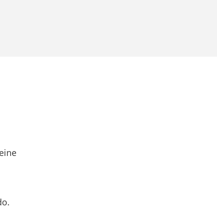
eine
do.