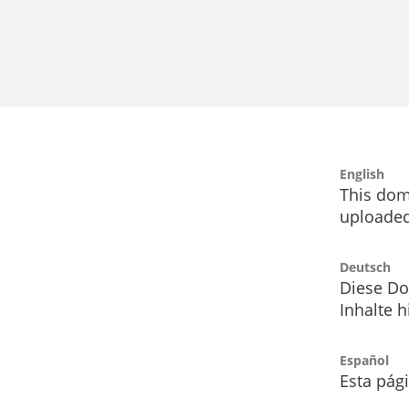
English
This dom
uploaded
Deutsch
Diese Do
Inhalte h
Español
Esta pág