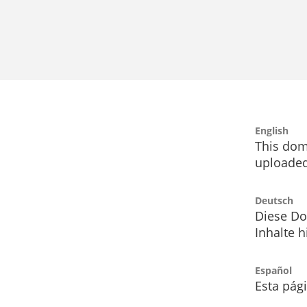
English
This dom
uploaded
Deutsch
Diese Do
Inhalte h
Español
Esta pág