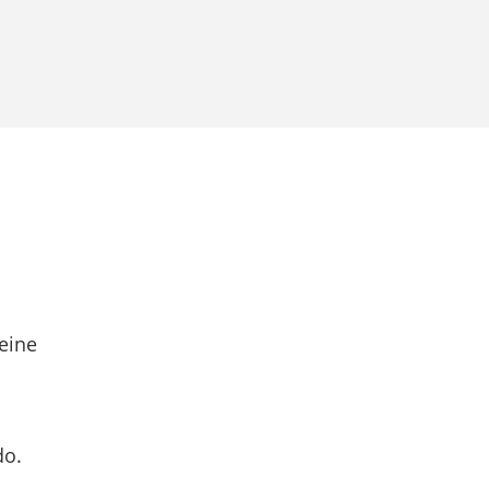
eine
do.