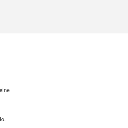
eine
do.