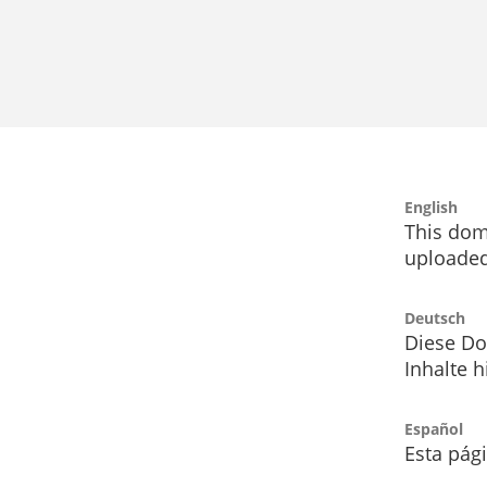
English
This dom
uploaded
Deutsch
Diese Do
Inhalte h
Español
Esta pág