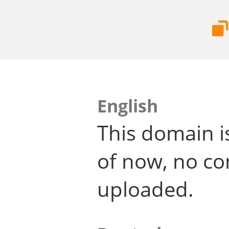
English
This domain i
of now, no co
uploaded.