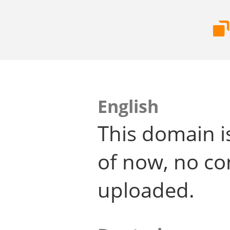
English
This domain i
of now, no co
uploaded.