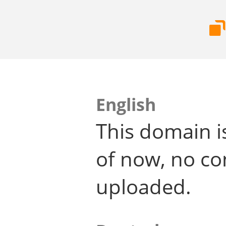
English
This domain i
of now, no co
uploaded.