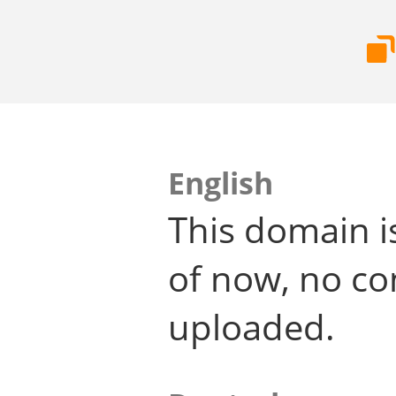
English
This domain i
of now, no co
uploaded.