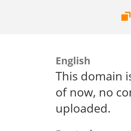
English
This domain i
of now, no co
uploaded.