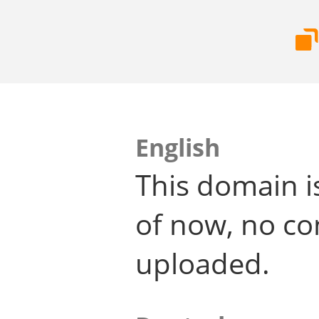
English
This domain i
of now, no co
uploaded.