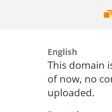
English
This domain i
of now, no co
uploaded.