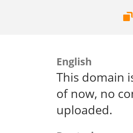
English
This domain i
of now, no co
uploaded.