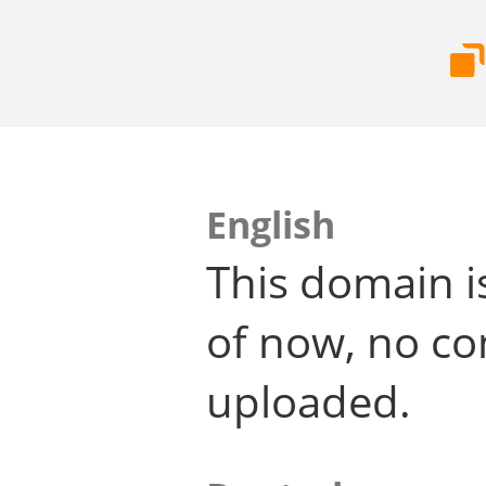
English
This domain i
of now, no co
uploaded.