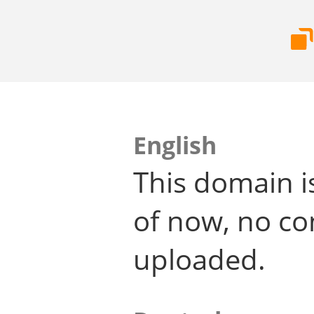
English
This domain i
of now, no co
uploaded.