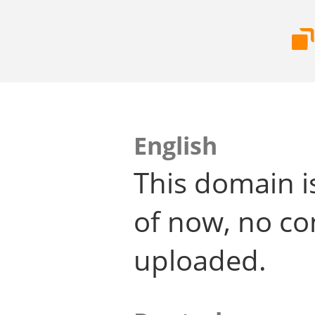
English
This domain i
of now, no co
uploaded.