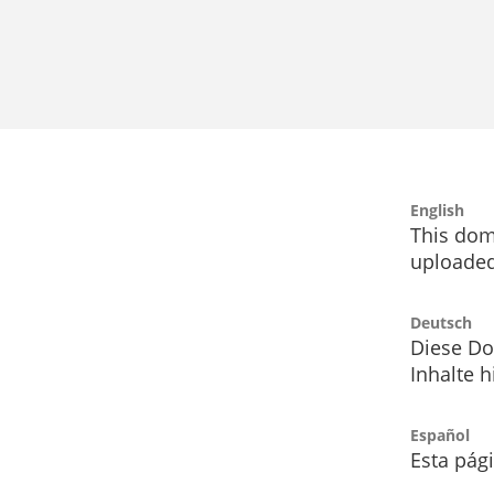
English
This dom
uploaded
Deutsch
Diese Do
Inhalte h
Español
Esta pág