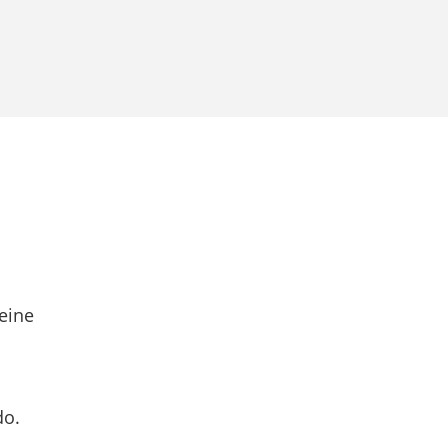
eine
do.