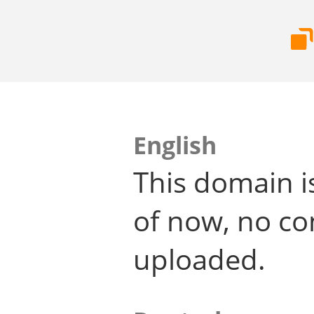
English
This domain i
of now, no co
uploaded.