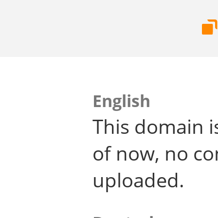
English
This domain i
of now, no co
uploaded.