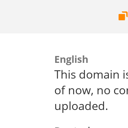
English
This domain i
of now, no co
uploaded.