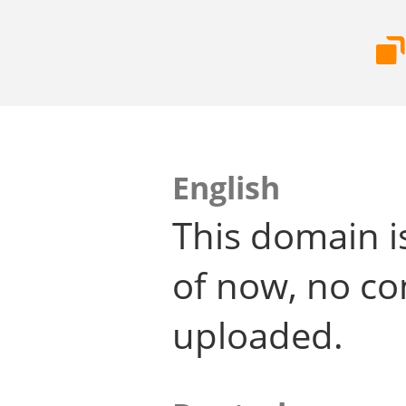
English
This domain i
of now, no co
uploaded.