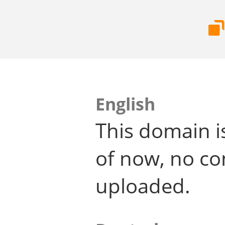
English
This domain i
of now, no co
uploaded.