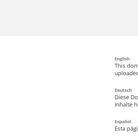
English
This dom
uploaded
Deutsch
Diese Do
Inhalte h
Español
Esta pág