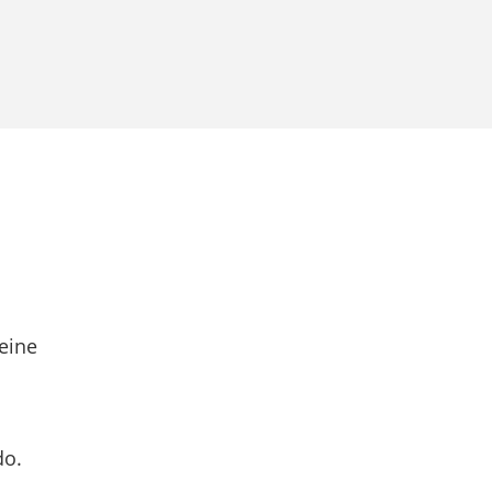
eine
do.