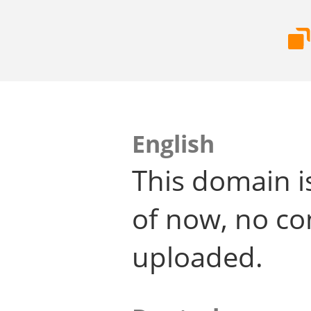
English
This domain i
of now, no co
uploaded.