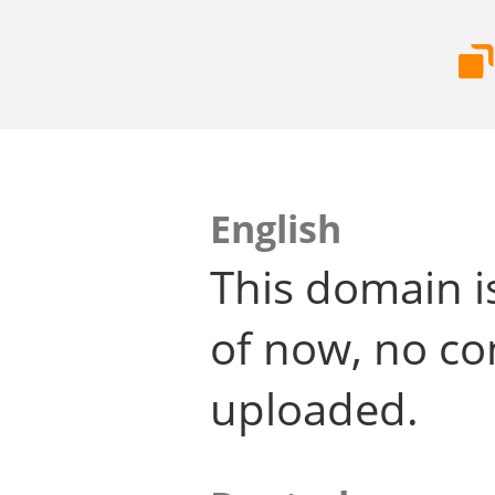
English
This domain i
of now, no co
uploaded.