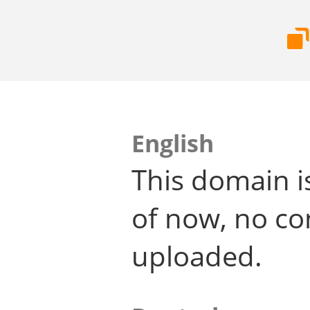
English
This domain i
of now, no co
uploaded.