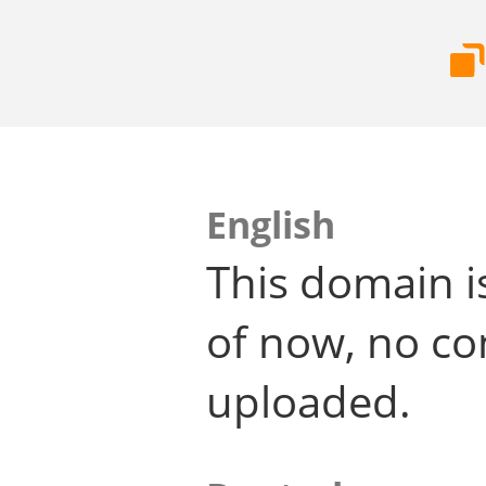
English
This domain i
of now, no co
uploaded.