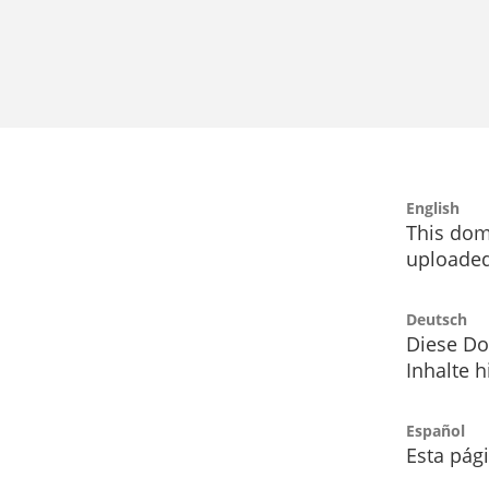
English
This dom
uploaded
Deutsch
Diese Do
Inhalte h
Español
Esta pág