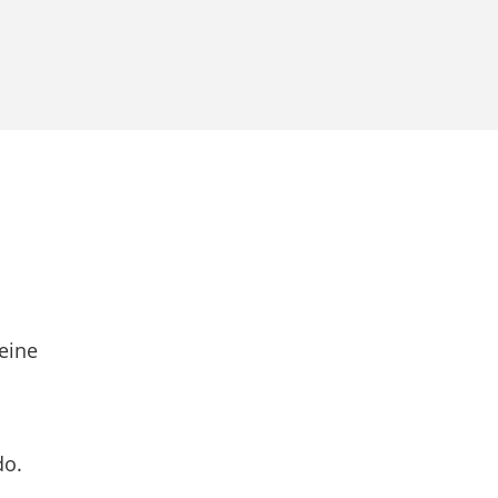
eine
do.