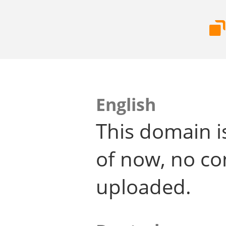
English
This domain i
of now, no co
uploaded.