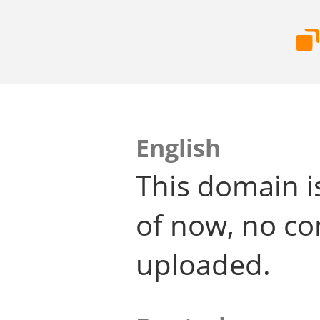
English
This domain i
of now, no co
uploaded.