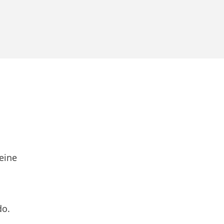
eine
do.