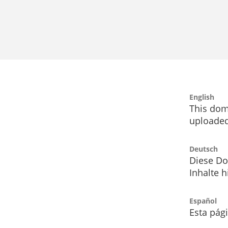
English
This dom
uploaded
Deutsch
Diese Do
Inhalte h
Español
Esta pág