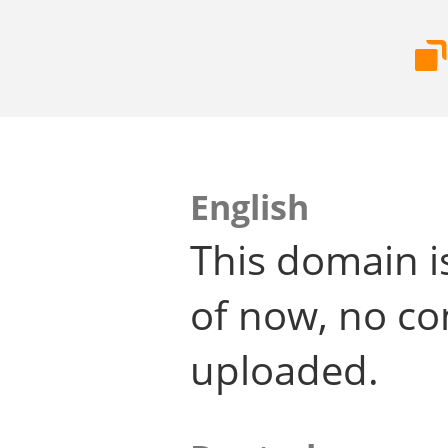
English
This domain i
of now, no co
uploaded.