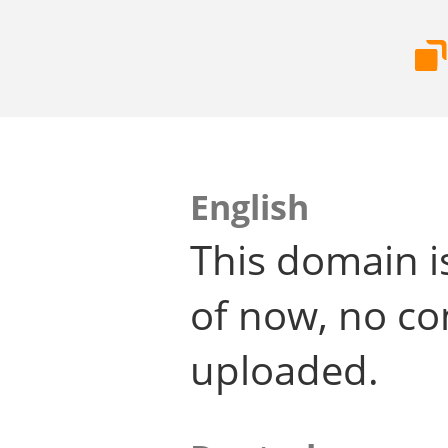
English
This domain i
of now, no co
uploaded.