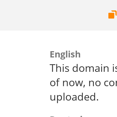
English
This domain i
of now, no co
uploaded.