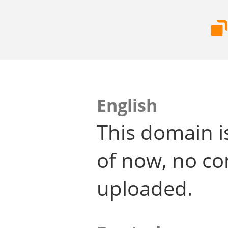
English
This domain i
of now, no co
uploaded.