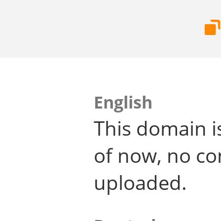
English
This domain i
of now, no co
uploaded.