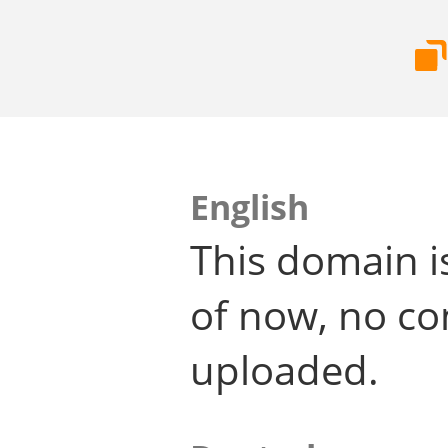
English
This domain i
of now, no co
uploaded.