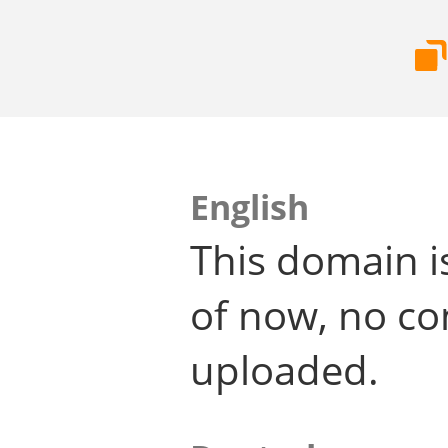
English
This domain i
of now, no co
uploaded.