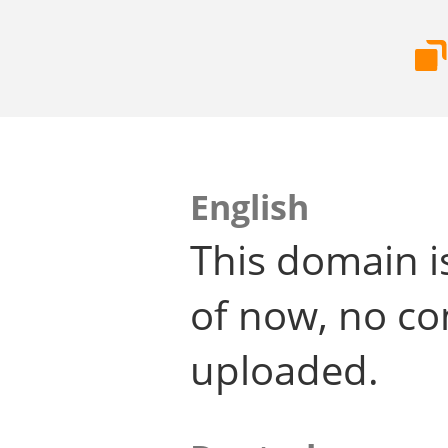
English
This domain i
of now, no co
uploaded.