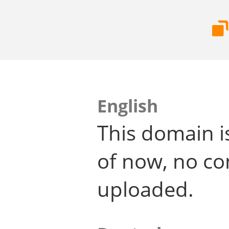
English
This domain i
of now, no co
uploaded.