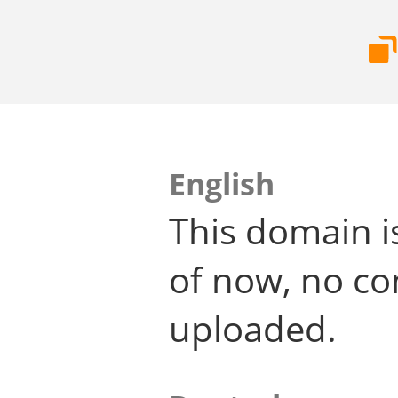
English
This domain i
of now, no co
uploaded.