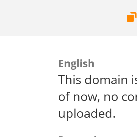
English
This domain i
of now, no co
uploaded.