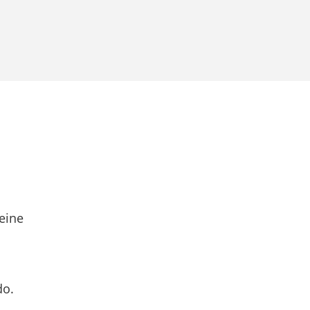
eine
do.