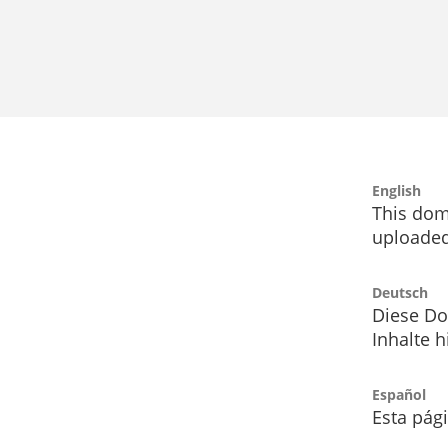
English
This dom
uploaded
Deutsch
Diese Do
Inhalte h
Español
Esta pág