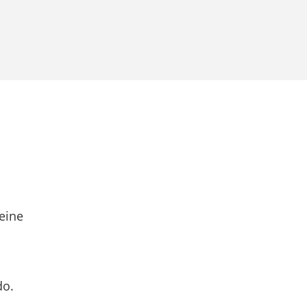
eine
do.