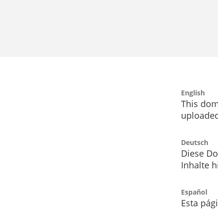
English
This dom
uploaded
Deutsch
Diese Do
Inhalte h
Español
Esta pág