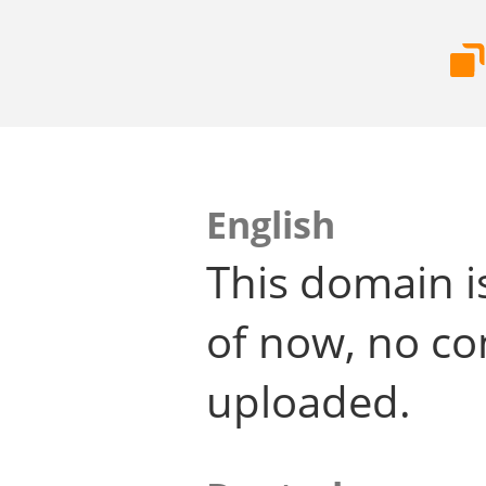
English
This domain i
of now, no co
uploaded.